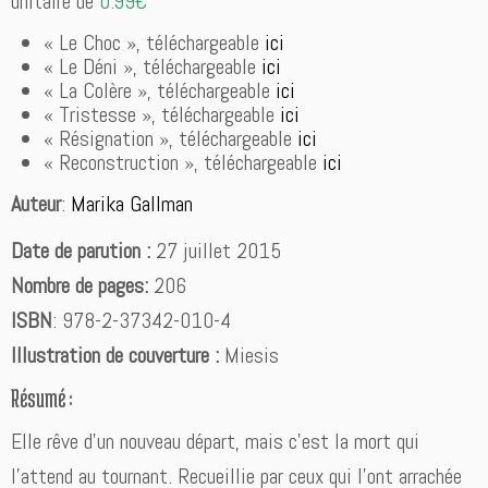
unitaire de
0.99€
R
i
« Le Choc », téléchargeable
ici
s
« Le Déni », téléchargeable
ici
i
« La Colère », téléchargeable
ici
n
« Tristesse », téléchargeable
ici
g
« Résignation », téléchargeable
ici
d
« Reconstruction », téléchargeable
ici
e
Auteur
:
Marika Gallman
M
a
Date de parution :
27 juillet 2015
r
i
Nombre de pages:
206
k
ISBN
: 978-2-37342-010-4
a
G
Illustration de couverture :
Miesis
a
l
Résumé :
l
Elle rêve d’un nouveau départ, mais c’est la mort qui
m
a
l’attend au tournant. Recueillie par ceux qui l’ont arrachée
n