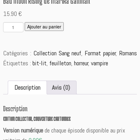
Bad Moon Rising de Marika Gallman
15.90
€
q
A
Ajouter au panier
u
l
a
t
n
e
Catégories :
Collection Sang neuf
,
Format papier
,
Romans
t
r
i
n
Étiquettes :
bit-lit
,
feuilleton
,
horreur
,
vampire
t
a
é
t
d
i
Description
Avis (0)
e
v
B
e:
a
Description
d
M
EDITION COLLECTOR, COUVERTURE CARTONNEE
o
o
Version numérique
de chaque épisode disponible au prix
n