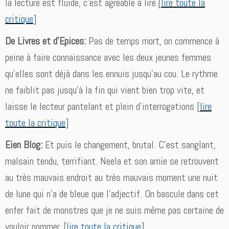
la lecture est fluide, c’est agréable à lire.[
lire toute la
critique
]
De Livres et d’Epices:
Pas de temps mort, on commence à
peine à faire connaissance avec les deux jeunes femmes
qu’elles sont déjà dans les ennuis jusqu’au cou. Le rythme
ne faiblit pas jusqu’à la fin qui vient bien trop vite, et
laisse le lecteur pantelant et plein d’interrogations [
lire
toute la critique
]
Eien Blog:
Et puis le changement, brutal. C’est sanglant,
malsain tendu, terrifiant. Neela et son amie se retrouvent
au très mauvais endroit au très mauvais moment une nuit
de lune qui n’a de bleue que l’adjectif. On bascule dans cet
enfer fait de monstres que je ne suis même pas certaine de
vouloir nommer. [
lire toute la critique
]