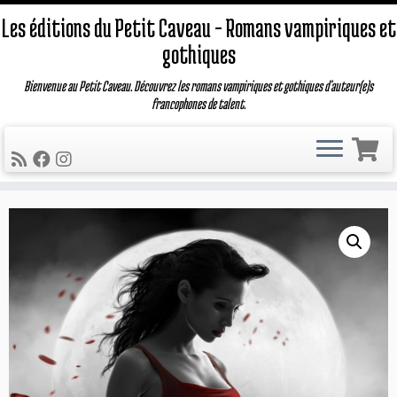
Les éditions du Petit Caveau – Romans vampiriques et
gothiques
Bienvenue au Petit Caveau. Découvrez les romans vampiriques et gothiques d'auteur(e)s
francophones de talent.
Passer
au
contenu