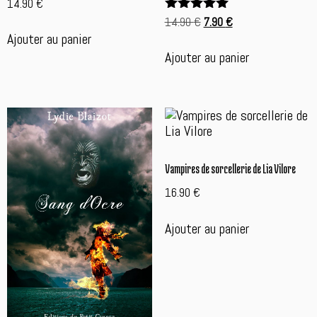
14.90
€
Le
Le
14.90
€
7.90
€
Note
5.00
prix
prix
Ajouter au panier
sur 5
initial
actuel
Ajouter au panier
était :
est :
14.90 €.
7.90 €.
Vampires de sorcellerie de Lia Vilore
16.90
€
Ajouter au panier