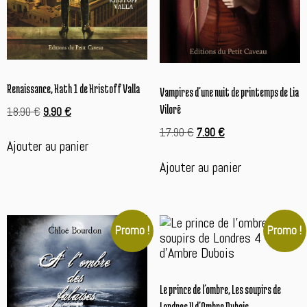
Renaissance, Kath 1 de Kristoff Valla
Vampires d’une nuit de printemps de Lia
Vilorë
Le
Le
18.90
€
9.90
€
prix
prix
Le
Le
17.90
€
7.90
€
initial
actuel
Ajouter au panier
prix
prix
était :
est :
initial
actuel
Ajouter au panier
18.90 €.
9.90 €.
était :
est :
17.90 €.
7.90 €.
Promo !
Promo !
Le prince de l’ombre, Les soupirs de
Londres 4 d’Ambre Dubois