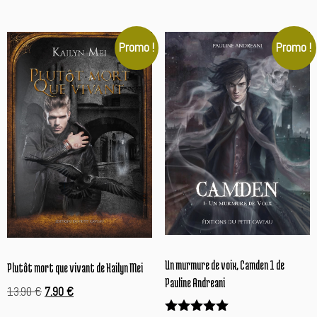
17.90 €.
9.90 €.
Promo !
Promo !
Un murmure de voix, Camden 1 de
Plutôt mort que vivant de Kailyn Mei
Pauline Andreani
Le
Le
13.90
€
7.90
€
prix
prix