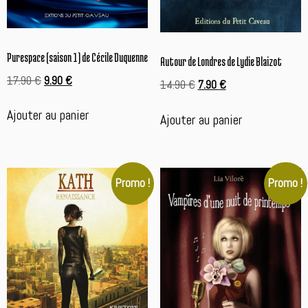
Purespace (saison 1) de Cécile Duquenne
Autour de Londres de Lydie Blaizot
Le
Le
17.90
€
9.90
€
Le
Le
14.90
€
7.90
€
prix
prix
prix
prix
initial
actuel
Ajouter au panier
initial
actuel
Ajouter au panier
était :
est :
était :
est :
17.90 €.
9.90 €.
14.90 €.
7.90 €.
Promo !
Promo !