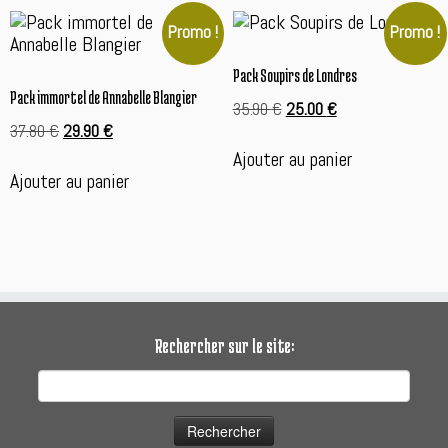
Promo !
Promo !
Pack Soupirs de Londres
Pack immortel de Annabelle Blangier
Le
Le
35.90
€
25.00
€
Le
Le
prix
prix
37.80
€
29.90
€
prix
prix
initial
actuel
Ajouter au panier
initial
actuel
était :
est :
Ajouter au panier
était :
est :
35.90 €.
25.00 €.
37.80 €.
29.90 €.
Rechercher sur le site:
Rechercher :