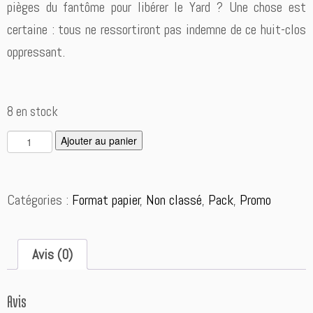
pièges du fantôme pour libérer le Yard ? Une chose est
certaine : tous ne ressortiront pas indemne de ce huit-clos
oppressant.
8 en stock
q
A
Ajouter au panier
u
l
a
t
n
e
Catégories :
Format papier
,
Non classé
,
Pack
,
Promo
t
r
i
n
t
a
é
t
Avis (0)
d
i
e
v
P
e:
Avis
a