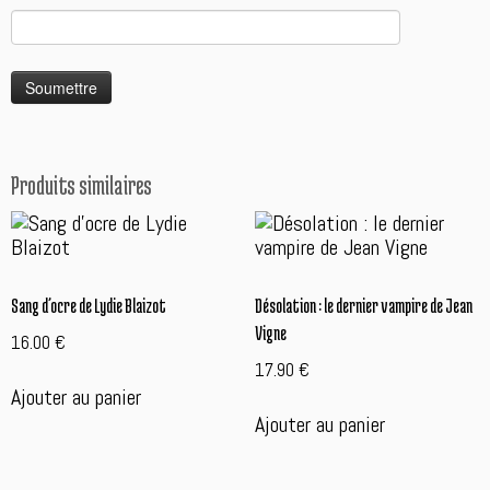
A
l
t
Produits similaires
e
r
n
a
t
Sang d’ocre de Lydie Blaizot
Désolation : le dernier vampire de Jean
i
Vigne
16.00
€
v
e:
17.90
€
Ajouter au panier
Ajouter au panier