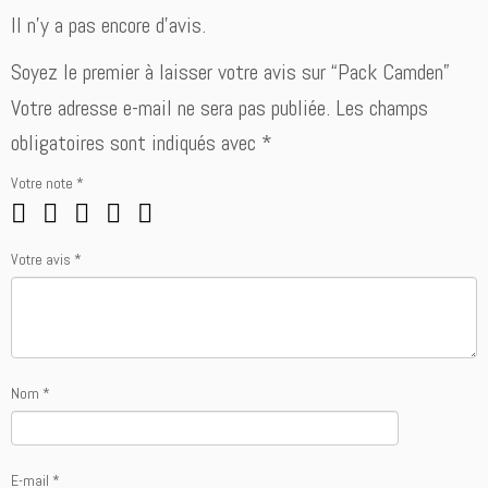
c
Il n’y a pas encore d’avis.
k
C
Soyez le premier à laisser votre avis sur “Pack Camden”
a
Votre adresse e-mail ne sera pas publiée.
Les champs
m
d
obligatoires sont indiqués avec
*
e
n
Votre note
*
Votre avis
*
Nom
*
E-mail
*