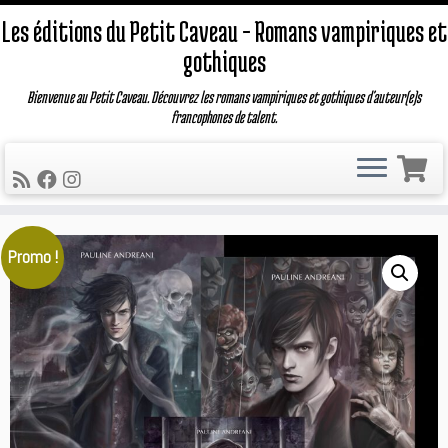
Les éditions du Petit Caveau – Romans vampiriques et
gothiques
Bienvenue au Petit Caveau. Découvrez les romans vampiriques et gothiques d'auteur(e)s
francophones de talent.
Passer
Promo !
au
contenu