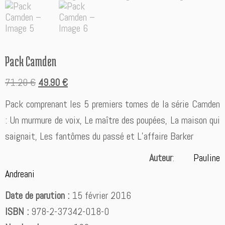
Pack Camden
Le
Le
71.20
€
49.90
€
prix
prix
Pack comprenant les 5 premiers tomes de la série Camden
initial
actuel
: Un murmure de voix, Le maître des poupées, La maison qui
était :
est :
saignait, Les fantômes du passé et L’affaire Barker
71.20 €.
49.90 €.
Auteur
:
Pauline
Andreani
Date de parution :
15 février 2016
ISBN :
978-2-37342-018-0