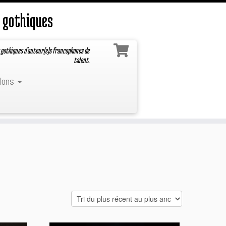
 gothiques
 gothiques d'auteur(e)s francophones de
talent.
lons