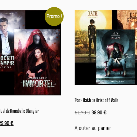
Promo !
Pack Kath de Kristoff Valla
tel de Annabelle Blangier
Le
Le
51.70
€
39.90
€
prix
prix
Le
Le
29.90
€
initial
actuel
Ajouter au panier
rix
prix
était :
est :
nitial
actuel