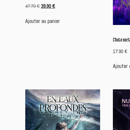
Le
Le
47.70
€
39.90
€
prix
prix
initial
actuel
Ajouter au panier
était :
est :
47.70 €.
39.90 €.
Chute noctu
17.90
€
Ajouter 