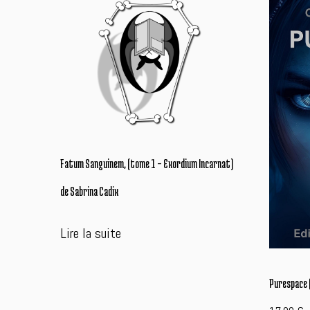
plus
récent
au
plus
ancien
Fatum Sanguinem, (tome 1 – Exordium Incarnat)
de Sabrina Cadix
Lire la suite
Purespace (