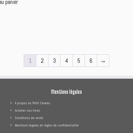
au panier
51.70 €.
39.90 €.
tait :
est :
7.80 €.
29.90 €.
1
2
3
4
5
6
→
Mentions légales
À propos du Petit Caveau
Acheter nos livres
Conditions de vente
Mentions légales et règles de confidentialité