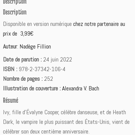
Description
a
s
Description
i
o
Disponible en version numérique
chez notre partenaire au
n
prix de 3,99€
n
o
Auteur
:
Nadège Fillion
c
t
Date de parution :
24 juin 2022
u
r
ISBN :
978-2-37342-106-4
n
Nombre de pages :
252
e
d
Illustration de couverture :
Alexandra V. Bach
e
Résumé
N
a
Ivy, fille d’Évalyne Cooper, célèbre danseuse, et de Heath
d
è
Dark, le vampire le plus puissant des États-Unis, vient de
g
célébrer son deux centième anniversaire.
e