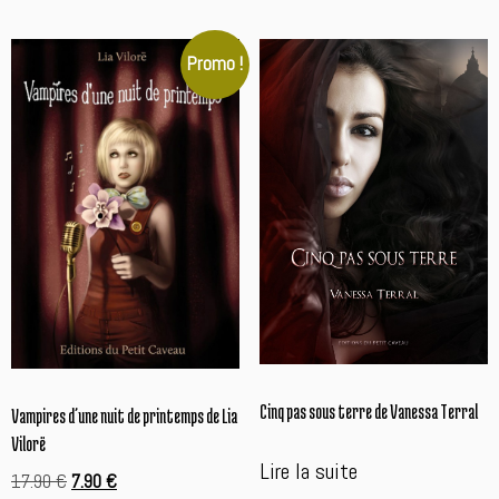
Promo !
Cinq pas sous terre de Vanessa Terral
Vampires d’une nuit de printemps de Lia
Vilorë
Lire la suite
Le
Le
17.90
€
7.90
€