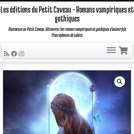
Les éditions du Petit Caveau – Romans vampiriques et
gothiques
Bienvenue au Petit Caveau. Découvrez les romans vampiriques et gothiques d'auteur(e)s
francophones de talent.
Passer
au
contenu