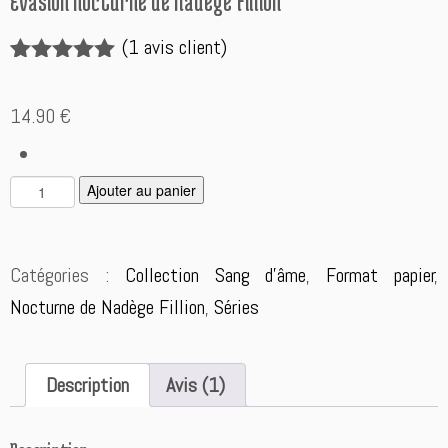
Évasion nocturne de Nadège Fillion
(
1
avis client)
Noté
1
5.00
sur 5
14.90
€
basé sur
notation
client
q
A
Ajouter au panier
u
l
a
t
n
e
Catégories :
Collection Sang d'âme
,
Format papier
,
t
r
i
n
Nocturne de Nadège Fillion
,
Séries
t
a
é
t
d
i
Description
Avis (1)
e
v
É
e:
v