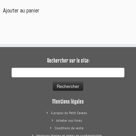
prix
prix
initial
actuel
Ajouter au panier
était :
est :
17.90 €.
7.90 €.
Rechercher sur le site:
Rechercher :
Mentions légales
À propos du Petit Caveau
Acheter nos livres
Conditions de vente
Mentions légales et règles de confidentialité