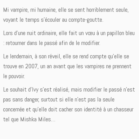
F
Mi vampire, mi humaine, elle se sent horriblement seule,
i
voyant le temps s’écouler au compte-goutte.
l
l
Lors d’une nuit ordinaire, elle fait un vœu à un papillon bleu
i
o
: retourner dans le passé afin de le modifier.
n
Le lendemain, à son réveil, elle se rend compte qu’elle se
trouve en 2007, un an avant que les vampires ne prennent
le pouvoir.
Le souhait d’Ivy s’est réalisé, mais modifier le passé n’est
pas sans danger, surtout si elle n’est pas la seule
concernée et qu’elle doit cacher son identité à un chasseur
tel que Mishka Miles…