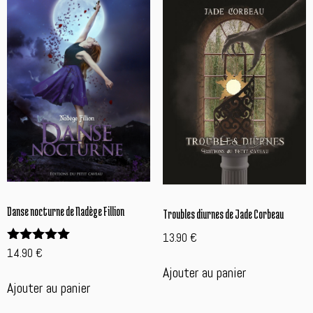
Danse nocturne de Nadège Fillion
Troubles diurnes de Jade Corbeau
13.90
€
14.90
€
Note
5.00
Ajouter au panier
sur 5
Ajouter au panier