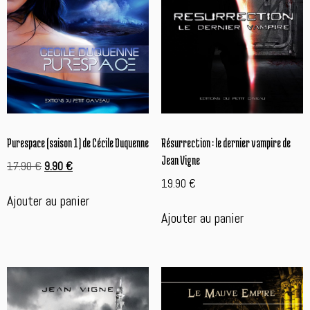
Résurrection : le dernier vampire de
Purespace (saison 1) de Cécile Duquenne
Jean Vigne
Le
Le
17.90
€
9.90
€
prix
prix
19.90
€
initial
actuel
Ajouter au panier
était :
est :
Ajouter au panier
17.90 €.
9.90 €.