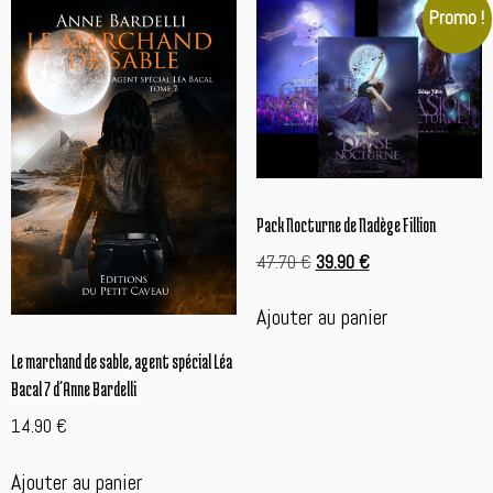
Promo !
Pack Nocturne de Nadège Fillion
Le
Le
47.70
€
39.90
€
prix
prix
initial
actuel
Ajouter au panier
était :
est :
47.70 €.
39.90 €.
Le marchand de sable, agent spécial Léa
Bacal 7 d’Anne Bardelli
14.90
€
Ajouter au panier