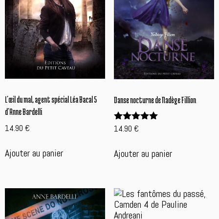
L’œil du mal, agent spécial Léa Bacal 5
Danse nocturne de Nadège Fillion
d’Anne Bardelli
14.90
€
14.90
€
Note
5.00
sur 5
Ajouter au panier
Ajouter au panier