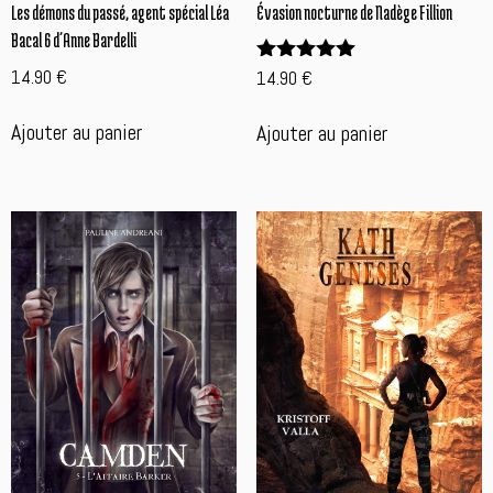
Les démons du passé, agent spécial Léa
Évasion nocturne de Nadège Fillion
Bacal 6 d’Anne Bardelli
14.90
€
14.90
€
Note
5.00
sur 5
Ajouter au panier
Ajouter au panier