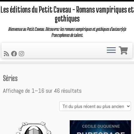
Les éditions du Petit Caveau – Romans vampiriques et
gothiques
Bienvenue au Petit Caveau. Découvrez les romans vampiriques et gothiques d'auteur(e)s
francophones de talent.
Passer
Séries
au
contenu
Trié
Affichage de 1–16 sur 46 résultats
du
plus
récent
au