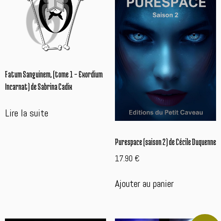
plus
ancien
Fatum Sanguinem, (tome 1 – Exordium
Incarnat) de Sabrina Cadix
Lire la suite
Purespace (saison 2) de Cécile Duquenne
17.90
€
Ajouter au panier