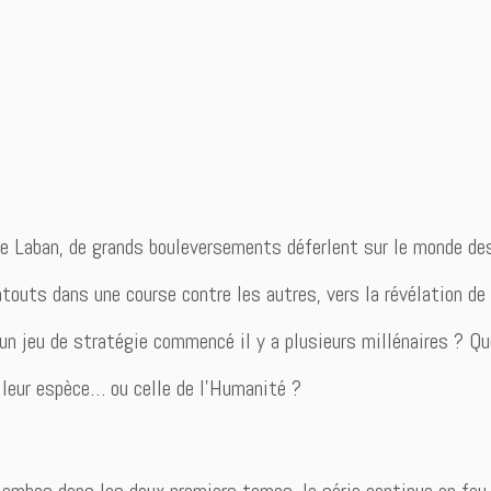
ère Laban, de grands bouleversements déferlent sur le monde de
touts dans une course contre les autres, vers la révélation de
un jeu de stratégie commencé il y a plusieurs millénaires ? Qu
e leur espèce… ou celle de l’Humanité ?
ambes dans les deux premiers tomes, la série continue en feu d