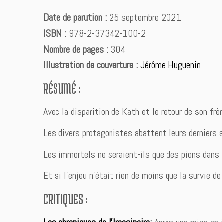
Date de parution :
25 septembre 2021
ISBN :
978-2-37342-100-2
Nombre de pages :
304
Illustration de couverture :
Jérôme Huguenin
RÉSUMÉ :
Avec la disparition de Kath et le retour de son fr
Les divers protagonistes abattent leurs derniers a
Les immortels ne seraient-ils que des pions dans 
Et si l’enjeu n’était rien de moins que la survie d
CRITIQUES :
Les chroniques de l’Imaginaire
:
Après une mise en j