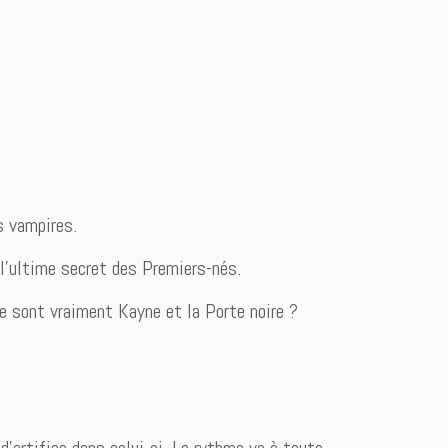
s vampires.
 l’ultime secret des Premiers-nés.
e sont vraiment Kayne et la Porte noire ?
’artifice dans celui-ci. Le rythme va à toute