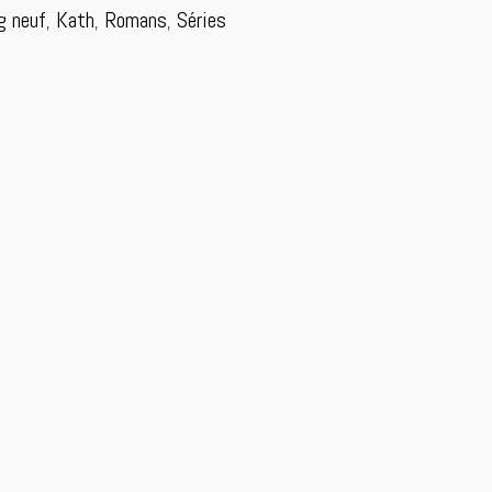
g neuf
,
Kath
,
Romans
,
Séries
n
a
: