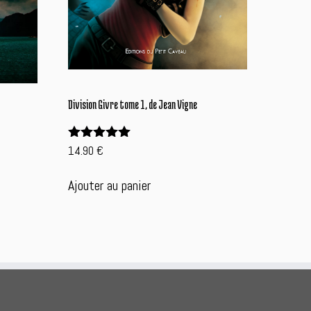
Division Givre tome 1, de Jean Vigne
14.90
€
Note
5.00
sur 5
Ajouter au panier