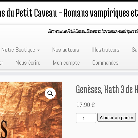
ons du Petit Caveau – Romans vampiriques et
Bienvenue au Petit Caveau. Découvrez les romans vampiriques et
Notre Boutique
Nos auteurs
Illustrateurs
Sa
er
Nous écrire
Mon compte
Commandes
Genèses, Kath 3 de K
17.90
€
q
Ajouter au panier
u
l
a
t
n