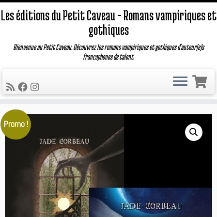
Les éditions du Petit Caveau – Romans vampiriques et
gothiques
Bienvenue au Petit Caveau. Découvrez les romans vampiriques et gothiques d'auteur(e)s
francophones de talent.
Passer
Promo !
au
contenu