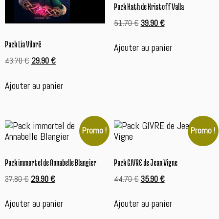
Pack Kath de Kristoff Valla
Le
Le
51.70
€
39.90
€
prix
prix
initial
actuel
Pack Lia Vilorë
Ajouter au panier
était :
est :
Le
Le
43.70
€
29.90
€
51.70 €.
39.90 €.
prix
prix
initial
actuel
Ajouter au panier
était :
est :
43.70 €.
29.90 €.
Promo !
Promo !
Pack immortel de Annabelle Blangier
Pack GIVRE de Jean Vigne
Le
Le
Le
Le
37.80
€
29.90
€
44.70
€
35.90
€
prix
prix
prix
prix
initial
actuel
initial
actuel
Ajouter au panier
Ajouter au panier
était :
est :
était :
est :