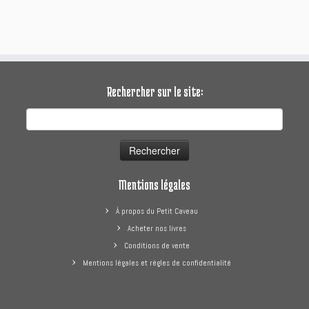
37.80 €.
29.90 €.
44.70 €.
35.90 €.
Rechercher sur le site:
Rechercher :
Mentions légales
À propos du Petit Caveau
Acheter nos livres
Conditions de vente
Mentions légales et règles de confidentialité