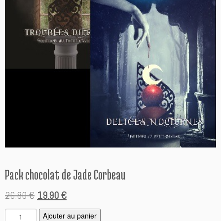
Pack chocolat de Jade Corbeau
Le
Le
26.80
€
19.90
€
prix
prix
q
A
Ajouter au panier