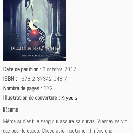
d
e
J
a
d
e
C
o
r
b
Date de parution :
3 octobre 2017
e
ISBN :
978-2-37342-048-7
a
u
Nombre de pages :
172
Illustration de couverture :
Kryseis
Résumé
Même si c’est le sang qui assure sa survie, Vianney ne vit
que pour le cacao. Chocolatier nocturne, il mène une