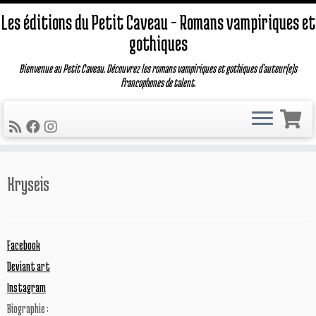
Les éditions du Petit Caveau – Romans vampiriques et
gothiques
Bienvenue au Petit Caveau. Découvrez les romans vampiriques et gothiques d'auteur(e)s
francophones de talent.
Passer
Kryseis
au
contenu
Facebook
Deviant art
Instagram
Biographie :