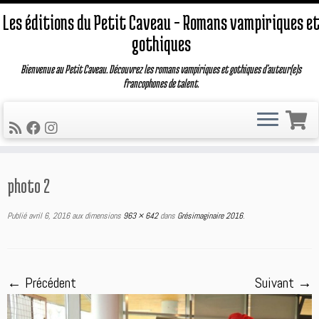
Les éditions du Petit Caveau – Romans vampiriques e
gothiques
Bienvenue au Petit Caveau. Découvrez les romans vampiriques et gothiques d'auteur(e)s
francophones de talent.
Passer
photo 2
au
contenu
Publié
avril 6, 2016
aux dimensions
963 × 642
dans
Grésimaginaire 2016
.
← Précédent
Suivant →