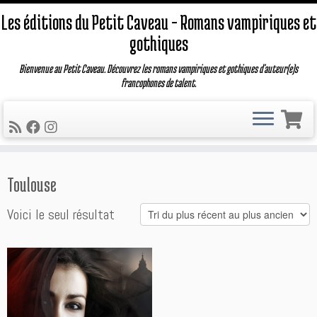
Les éditions du Petit Caveau – Romans vampiriques et
gothiques
Bienvenue au Petit Caveau. Découvrez les romans vampiriques et gothiques d'auteur(e)s
francophones de talent.
Passer
Toulouse
au
contenu
Voici le seul résultat