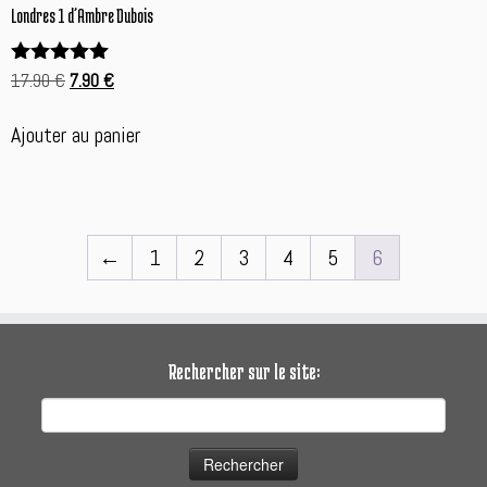
Londres 1 d’Ambre Dubois
Le
Le
17.90
€
7.90
€
Note
5.00
prix
prix
sur 5
initial
actuel
Ajouter au panier
était :
est :
17.90 €.
7.90 €.
←
1
2
3
4
5
6
Rechercher sur le site:
Rechercher :