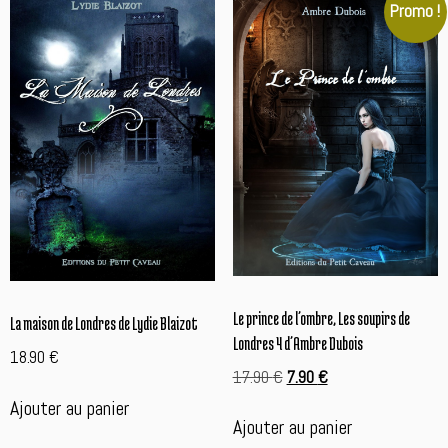
Promo !
Le prince de l’ombre, Les soupirs de
La maison de Londres de Lydie Blaizot
Londres 4 d’Ambre Dubois
18.90
€
Le
Le
17.90
€
7.90
€
prix
prix
Ajouter au panier
initial
actuel
Ajouter au panier
était :
est :