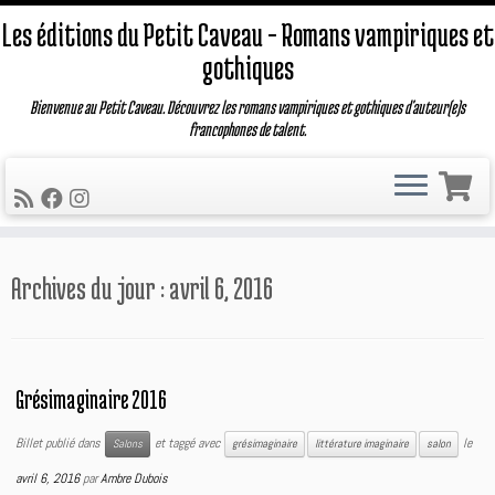
Les éditions du Petit Caveau – Romans vampiriques et
gothiques
Bienvenue au Petit Caveau. Découvrez les romans vampiriques et gothiques d'auteur(e)s
francophones de talent.
Passer
Archives du jour :
avril 6, 2016
au
contenu
Grésimaginaire 2016
Billet publié dans
et taggé avec
le
Salons
grésimaginaire
littérature imaginaire
salon
avril 6, 2016
par
Ambre Dubois