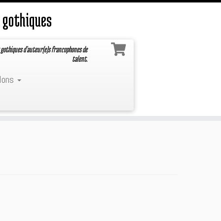
 gothiques
 gothiques d'auteur(e)s francophones de
talent.
lons