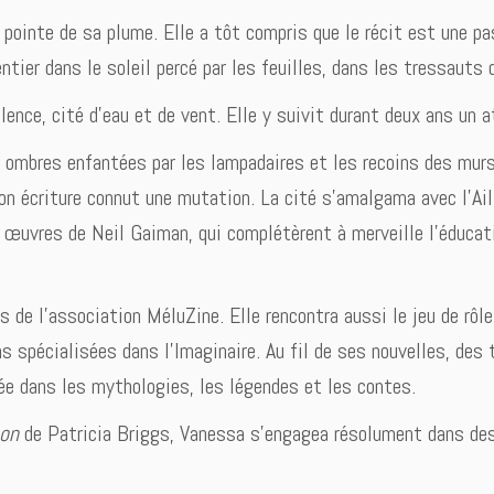
 pointe de sa plume. Elle a tôt compris que le récit est une p
tier dans le soleil percé par les feuilles, dans les tressauts d
nce, cité d’eau et de vent. Elle y suivit durant deux ans un ate
s ombres enfantées par les lampadaires et les recoins des murs 
on écriture connut une mutation. La cité s’amalgama avec l’Ai
es œuvres de Neil Gaiman, qui complétèrent à merveille l’éduca
s de l’association MéluZine. Elle rencontra aussi le jeu de rôle
 spécialisées dans l’Imaginaire. Au fil de ses nouvelles, des 
isée dans les mythologies, les légendes et les contes.
on
de Patricia Briggs, Vanessa s’engagea résolument dans des