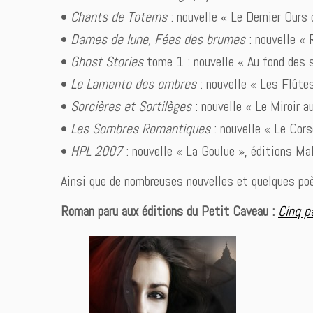
•
Chants de Totems
: nouvelle « Le Dernier Our
•
Dames de lune, Fées des brumes
: nouvelle «
•
Ghost Stories
tome 1 : nouvelle « Au fond des 
•
Le Lamento des ombres
: nouvelle « Les Flût
•
Sorcières et Sortilèges
: nouvelle « Le Miroir 
•
Les Sombres Romantiques
: nouvelle « Le Cor
•
HPL 2007
: nouvelle « La Goulue », éditions M
Ainsi que de nombreuses nouvelles et quelques po
Roman paru aux éditions du Petit Caveau :
Cinq p