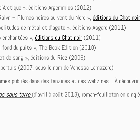
s d’Arctique », éditions Argemmios (2012)
 Ralvn – Plumes noires au vent du Nord »,
éditions du Chat noir
solitudes de métal et d’agate », éditions Asgard (2011)
es enchantées »,
éditions du Chat noir
(2011)
au fond du puits », The Book Edition (2010)
set de sang », éditions du Riez (2009)
alpertuis (2007, sous le nom de Vanessa Lamazère)
èmes publiés dans des fanzines et des webzines… À découvrir 
as sous terre
(d’avril à août 2013), roman-feuilleton en cinq 