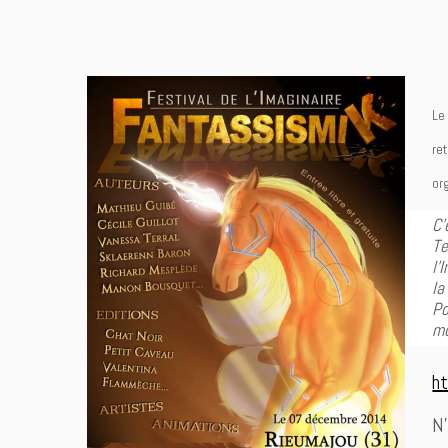
Le
re
or
C’
Te
l’
la
Po
mo
ht
N’