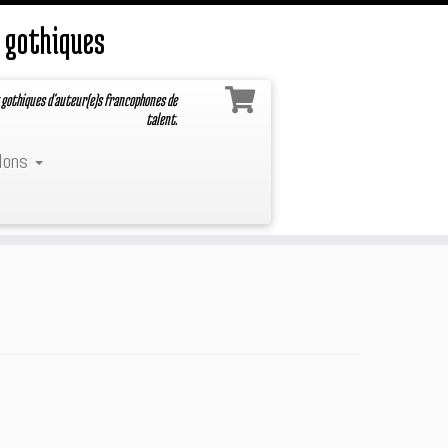
 gothiques
 gothiques d'auteur(e)s francophones de
talent.
lons