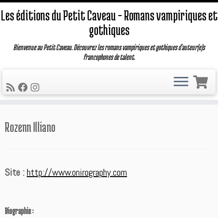
Les éditions du Petit Caveau – Romans vampiriques et
gothiques
Bienvenue au Petit Caveau. Découvrez les romans vampiriques et gothiques d'auteur(e)s
francophones de talent.
Passer
Rozenn Illiano
au
contenu
Site :
http://www.onirography.com
Biographie :