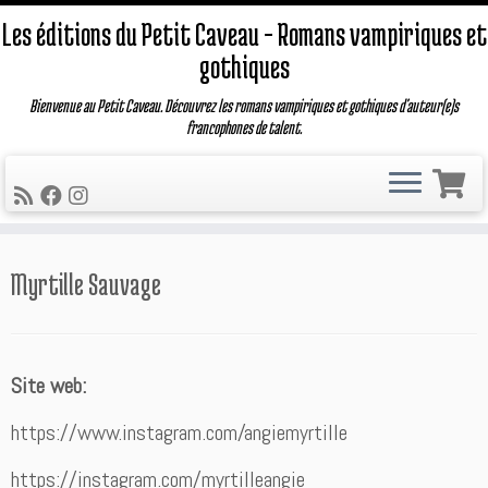
Les éditions du Petit Caveau – Romans vampiriques et
gothiques
Bienvenue au Petit Caveau. Découvrez les romans vampiriques et gothiques d'auteur(e)s
francophones de talent.
Passer
Myrtille Sauvage
au
contenu
Site web:
https://www.instagram.com/angiemyrtille
https://instagram.com/myrtilleangie