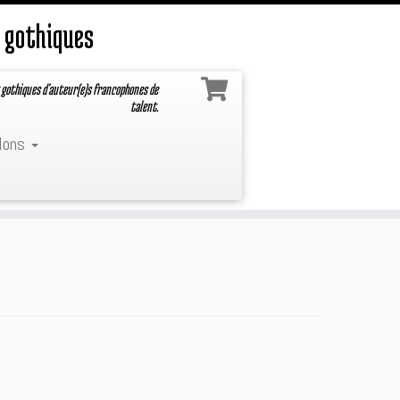
 gothiques
 gothiques d'auteur(e)s francophones de
talent.
lons