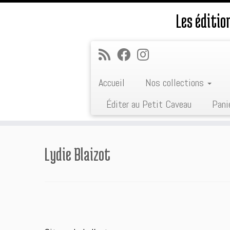
Les éditi
Accueil
Nos collections
Éditer au Petit Caveau
Pani
Passer
au
Lydie Blaizot
contenu