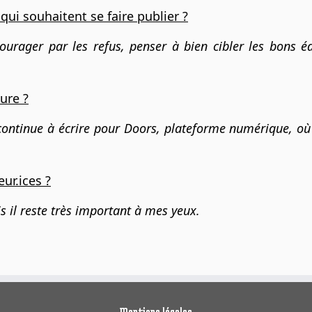
ui souhaitent se faire publier ?
urager par les refus, penser à bien cibler les bons édi
ure ?
 continue à écrire pour Doors, plateforme numérique, où
eur.ices ?
ais il reste très important à mes yeux.