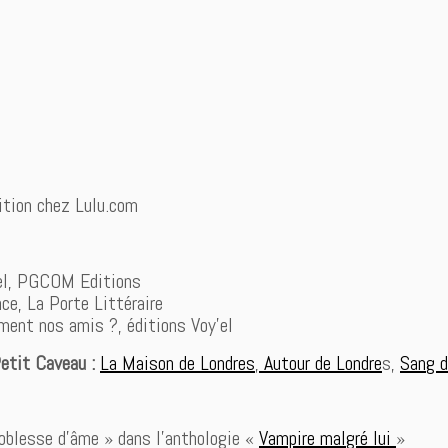
dition chez Lulu.com
éel, PGCOM Editions
e, La Porte Littéraire
iment nos amis ?, éditions Voy’el
Petit Caveau :
La Maison de Londres
,
Autour de Londre
s,
Sang d
blesse d’âme » dans l’anthologie «
Vampire malgré lui
»