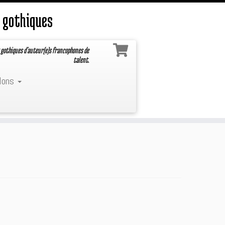
 gothiques
 gothiques d'auteur(e)s francophones de
talent.
lons