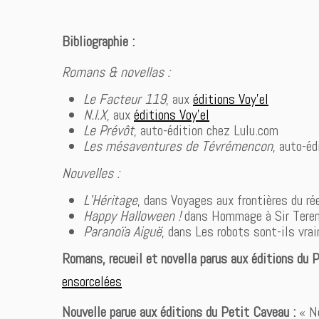
Bibliographie :
Romans & novellas :
Le Facteur 119
, aux
éditions Voy’el
N.I.X
, aux
éditions Voy’el
Le Prévôt
, auto-édition chez Lulu.com
Les mésaventures de Tévrémencon
, auto-é
Nouvelles :
L’Héritage
, dans Voyages aux frontières du r
Happy Halloween !
dans Hommage à Sir Terenc
Paranoïa Aiguë
, dans Les robots sont-ils vra
Romans, recueil et novella parus aux éditions du 
ensorcelées
Nouvelle parue aux éditions du Petit Caveau :
« No