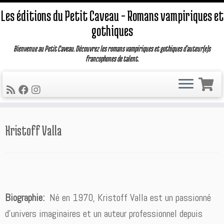
Les éditions du Petit Caveau – Romans vampiriques et
gothiques
Bienvenue au Petit Caveau. Découvrez les romans vampiriques et gothiques d'auteur(e)s
francophones de talent.
Passer
Kristoff Valla
au
contenu
Biographie:
Né en 1970, Kristoff Valla est un passionné
d’univers imaginaires et un auteur professionnel depuis