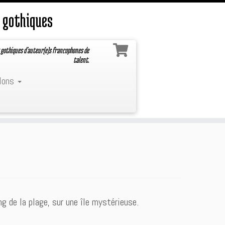
 gothiques
 gothiques d'auteur(e)s francophones de
talent.
lons
g de la plage, sur une île mystérieuse.