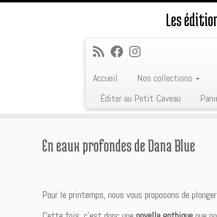
Les éditi
Accueil
Nos collections
Éditer au Petit Caveau
Pani
Passer
au
En eaux profondes de Dana Blue
contenu
Pour le printemps, nous vous proposons de plonger 
Cette fois, c’est donc une
novella gothique
que no