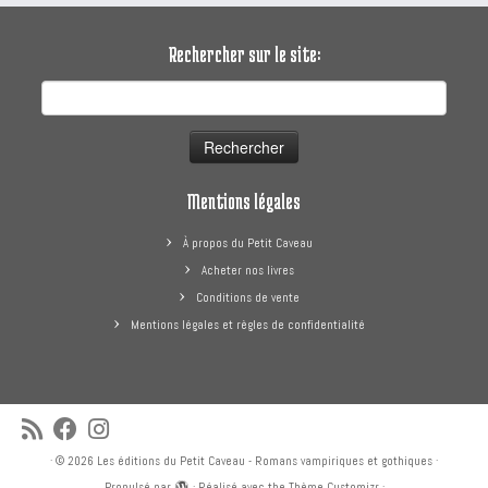
Rechercher sur le site:
Rechercher :
Mentions légales
À propos du Petit Caveau
Acheter nos livres
Conditions de vente
Mentions légales et règles de confidentialité
·
© 2026
Les éditions du Petit Caveau - Romans vampiriques et gothiques
·
Propulsé par
·
Réalisé avec the
Thème Customizr
·