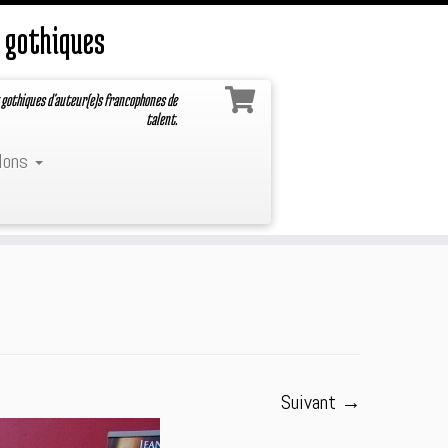
 gothiques
 gothiques d'auteur(e)s francophones de
talent.
lons
Suivant →