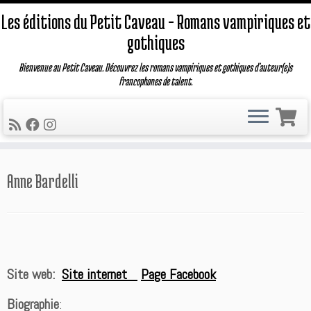
Les éditions du Petit Caveau – Romans vampiriques et
gothiques
Bienvenue au Petit Caveau. Découvrez les romans vampiriques et gothiques d'auteur(e)s
francophones de talent.
Passer
Anne Bardelli
au
contenu
Site web:
Site internet
Page Facebook
Biographie
: